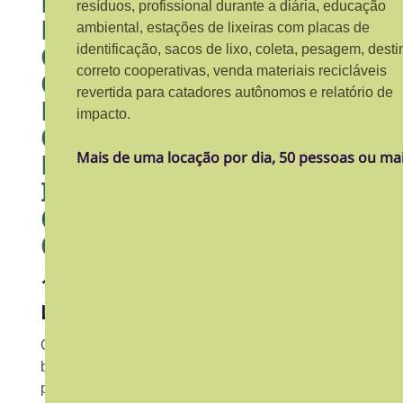
E
E
resíduos, profissional durante a diária, educação
E
S
ambiental, estações de lixeiras com placas de
C
E
identificação, sacos de lixo, coleta, pesagem, desti
correto cooperativas, venda materiais recicláveis
O
T
revertida para catadores autônomos e relatório de
N
S
impacto.
Ô
U
M
S
Mais de uma locação por dia, 50 pessoas ou ma
I
T
C
E
O
N
T
1
Á
LOCAÇÃO
V
E
O
básico
L
para